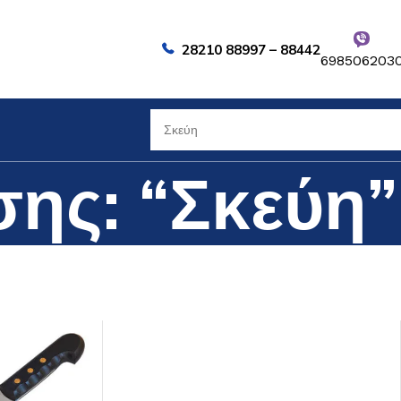
28210 88997 – 88442
698506203
ης: “Σκεύη”