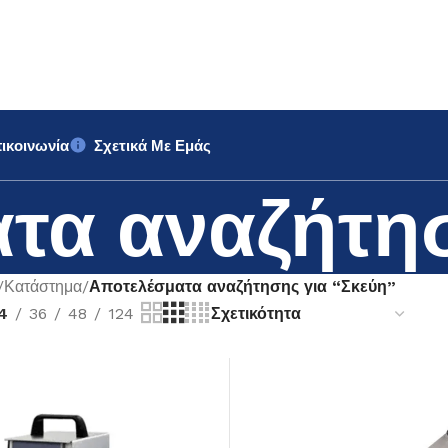
ικοινωνία
Σχετικά Με Εμάς
τα αναζήτησ
/
Κατάστημα
/
Αποτελέσματα αναζήτησης για “Σκεύη”
4
36
48
124