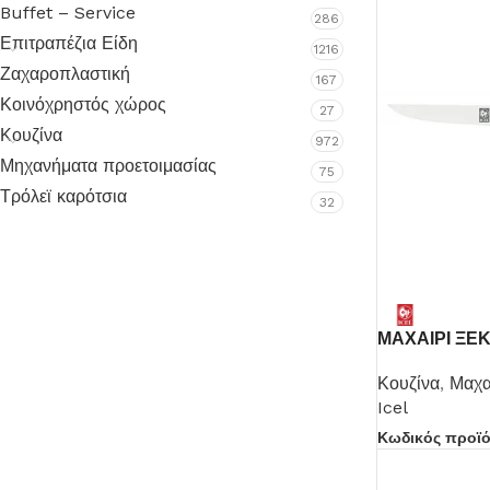
Buffet – Service
286
Επιτραπέζια Είδη
1216
Ζαχαροπλαστική
167
Κοινόχρηστός χώρος
27
Κουζίνα
972
Ποτήρια
Μηχανήματα προετοιμασίας
75
Τρόλεϊ καρότσια
32
Δείτε Περισσότερα
ΜΑΧΑΙΡΙ ΞΕ
Κουζίνα
,
Μαχα
Icel
Κωδικός προϊ