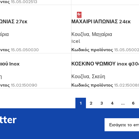
όντος
15.05.002513
ΩΝΙΑΣ 27εκ
ΜΑΧΑΙΡΙ ΙΑΠΩΝΙΑΣ 24εκ
ίρια
Κουζίνα
,
Μαχαίρια
Icel
όντος
15.05.050030
Κωδικός προϊόντος
15.05.0500
ιού Inox
ΚΟΣΚΙΝΟ ΨΩΜΙΟΥ inox φ30
η
Κουζίνα
,
Σκεύη
όντος
15.02.150090
Κωδικός προϊόντος
15.02.15008
1
2
3
4
…
6
tter