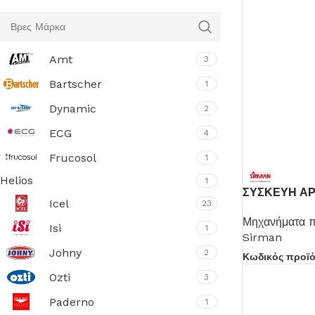
Amt
3
Bartscher
1
Dynamic
2
ECG
4
Frucosol
1
Helios
1
ΣΥΣΚΕΥΗ ΑΡ
Icel
23
SOFTCOOKE
Μηχανήματα π
Isi
1
Sirman
Johny
2
Κωδικός προϊ
Ozti
3
Paderno
1