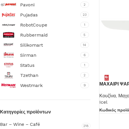
Pavoni
2
Pujadas
23
RobotCoupe
1
Rubbermaid
5
Silikomart
14
Sirman
6
Status
1
Tzethan
2
ΜΑΧΑΙΡΙ ΨΑ
Westmark
9
Πιάτα
Κουζίνα
,
Μαχα
Icel
Δείτε Περισσότερα
Κωδικός προϊ
Κατηγορίες προϊόντων
Bar – Wine – Café
218