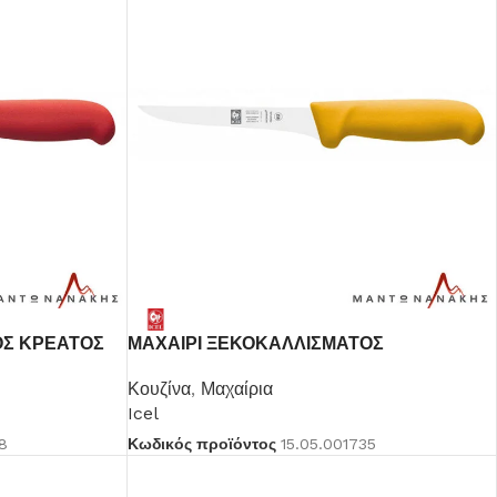
Μαντωνανάκης
ΟΣ ΚΡΕΑΤΟΣ
ΜΑΧΑΙΡΙ ΞΕΚΟΚΑΛΛΙΣΜΑΤΟΣ
Επιτραπέζια Είδη
ΚΟΤΟΠΟΥΛΟ
Κουζίνα
,
Μαχαίρια
Ότι χρειάζεστε εδώ !
Icel
8
Κωδικός προϊόντος
15.05.001735
Δείτε Περισσότερα