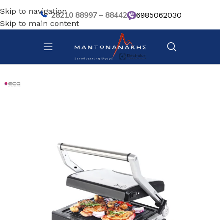
Skip to navigation
28210 88997 – 88442
6985062030
Skip to main content
Αρχική σελίδα
/
Bar – Wine – Café