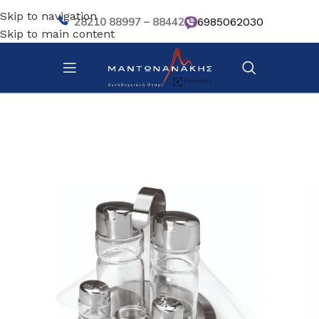
Skip to navigation
28210 88997 – 88442
6985062030
Skip to main content
Αρχική σελίδα
/
Επιτραπέζια Είδη
/
Βοηθητικά σκευή