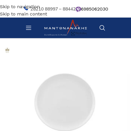
Skip to navigation
28210 88997 – 88442
6985062030
Skip to main content
Αρχική σελίδα
/
Επιτραπέζια Είδη
/
Πιάτα