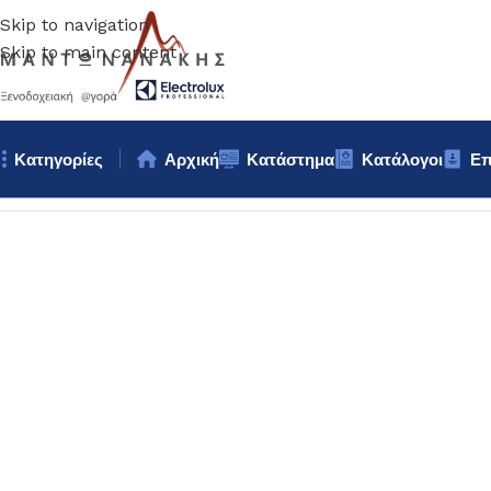
Skip to navigation
Skip to main content
Κατηγορίες
Αρχική
Κατάστημα
Κατάλογοι
Επ
Αρχική σελίδα
/
Επιτραπέζια Είδη
/
Πιάτα
/
ΠΙΑΤΟ ΤΕΤΡΑΓΩΝΟ 