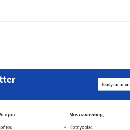
Βοηθητικά Σκεύη
Δείτε Περισσότερα
tter
δεσμοι
Μαντωνανάκης
ρρήτου
Κατηγορίες