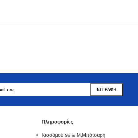
Μαντωνανάκης
Επιτραπέζια Είδη
Ότι χρειάζεστε εδώ !
Πληροφορίες
Δείτε Περισσότερα
Κισσάμου 99 & Μ.Μπότσαρη