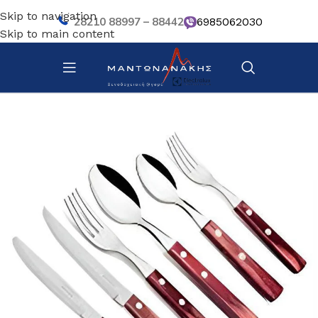
Skip to navigation
28210 88997 – 88442
6985062030
Skip to main content
Αρχική σελίδα
/
Επιτραπέζια Είδη
/
Μαχαιροπίρουνα