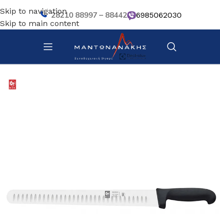
Skip to navigation
28210 88997 – 88442
6985062030
Skip to main content
Αρχική σελίδα
/
Κουζίνα
/
Μαχαίρια