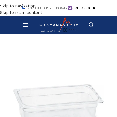
Skip to navigation
28210 88997 – 88442
6985062030
Skip to main content
Αρχική σελίδα
/
Κουζίνα
/
Σκεύη