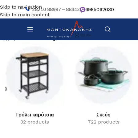
Skip to navigation
28210 88997 – 88442
6985062030
Skip to main content
Αρχική σελίδα
/
Κατάστημα
Τρόλεϊ καρότσια
Σκεύη
32 products
722 products