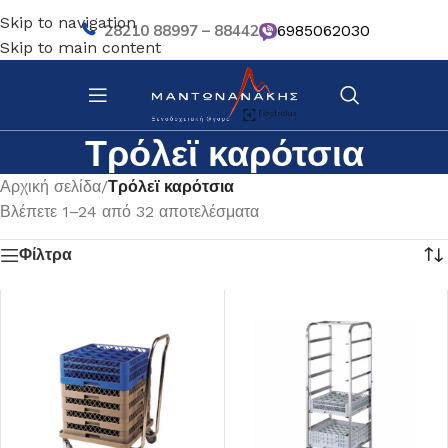
Skip to navigation
28210 88997 – 88442
6985062030
Skip to main content
Τρόλεϊ καρότσια
Αρχική σελίδα
/
Τρόλεϊ καρότσια
Βλέπετε 1–24 από 32 αποτελέσματα
Φίλτρα