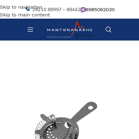
Skip to navigation
28210 88997 – 88442
6985062030
Skip to main content
Αρχική σελίδα
/
Κουζίνα
/
Σκεύη