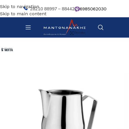
Skip to navigation
28210 88997 – 88442
6985062030
Skip to main content
Αρχική σελίδα
/
Κουζίνα
/
Σκεύη