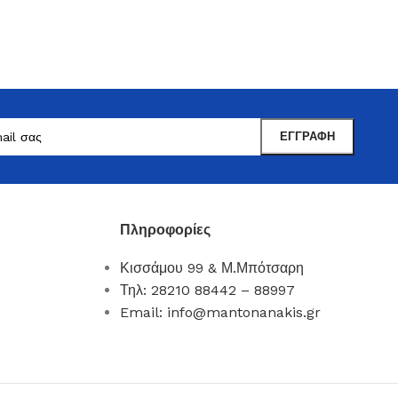
Πληροφορίες
Κισσάμου 99 & Μ.Μπότσαρη
Μαντωνανάκης
Τηλ: 28210 88442 – 88997
Επιτραπέζια Είδη
Email: info@mantonanakis.gr
Ότι χρειάζεστε εδώ !
Δείτε Περισσότερα