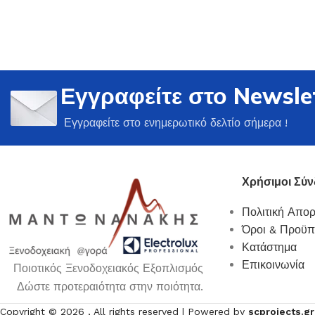
Εγγραφείτε στο Newsle
Ποτήρια
Εγγραφείτε στο ενημερωτικό δελτίο σήμερα !
Δείτε Περισσότερα
Χρήσιμοι Σύν
Πολιτική Απο
Όροι & Προϋπ
Κατάστημα
Επικοινωνία
Ποιοτικός Ξενοδοχειακός Εξοπλισμός
Δώστε προτεραιότητα στην ποιότητα.
Copyright ©
2026
, All rights reserved | Powered by
scprojects.gr