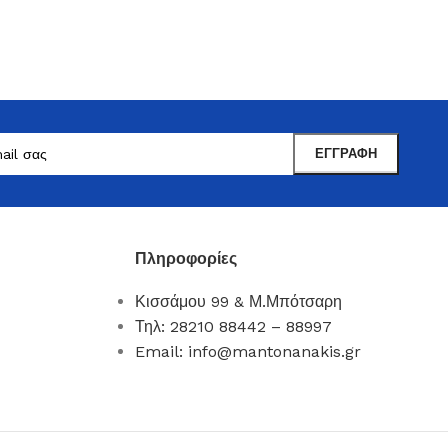
Πληροφορίες
Κισσάμου 99 & Μ.Μπότσαρη
Μαντωνανάκης
Τηλ: 28210 88442 – 88997
Επιτραπέζια Είδη
Email: info@mantonanakis.gr
Ότι χρειάζεστε εδώ !
Δείτε Περισσότερα