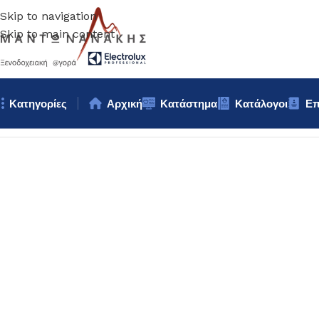
Skip to navigation
Skip to main content
Κατηγορίες
Αρχική
Κατάστημα
Κατάλογοι
Επ
Αρχική σελίδα
/
Bar – Wine – Café
/
ΘΗΚΗ 5θέσεων bar inox