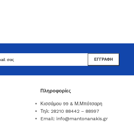
Πληροφορίες
Μαντωνανάκης
Επιτραπέζια Είδη
Κισσάμου 99 & Μ.Μπότσαρη
Ότι χρειάζεστε εδώ !
Τηλ: 28210 88442 – 88997
Email: info@mantonanakis.gr
Δείτε Περισσότερα