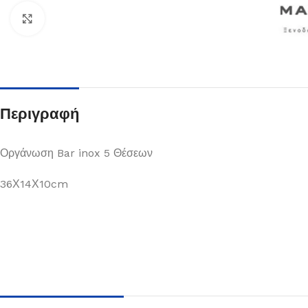
Κλικ για μεγέθυνση
Περιγραφή
Οργάνωση Bar inox 5 Θέσεων
36Χ14Χ10cm
Πιάτα
Δείτε Περισσότερα