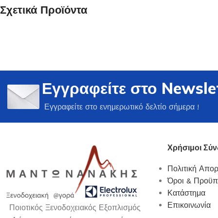
Σχετικά Προϊόντα
Ποτήρια
Εγγραφείτε στο Newsle
Δείτε Περισσότερα
Εγγραφείτε στο ενημερωτικό δελτίο σήμερα !
Χρήσιμοι Σύν
Πολιτική Απο
Όροι & Προϋπ
Κατάστημα
Επικοινωνία
Ποιοτικός Ξενοδοχειακός Εξοπλισμός