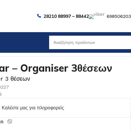
28210 88997 – 88442
69850620
r – Organiser 3θέσεων
r 3 θέσεων
0227
é
Καλέστε μας για πληροφορείς