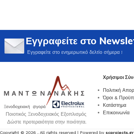
Εγγραφείτε στο Newsle
Ποτήρια
Εγγραφείτε στο ενημερωτικό δελτίο σήμερα !
Δείτε Περισσότερα
Χρήσιμοι Σύν
Πολιτική Απο
Όροι & Προϋπ
Κατάστημα
Επικοινωνία
Ποιοτικός Ξενοδοχειακός Εξοπλισμός
Δώστε προτεραιότητα στην ποιότητα.
Copyright ©
2026
, All rights reserved | Powered by
scprojects.gr