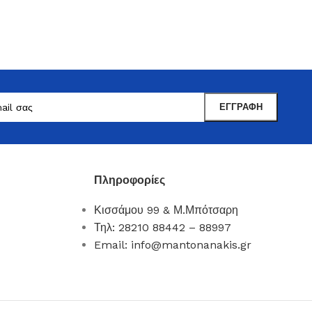
Πληροφορίες
Κισσάμου 99 & Μ.Μπότσαρη
Μαντωνανάκης
Τηλ: 28210 88442 – 88997
Επιτραπέζια Είδη
Email: info@mantonanakis.gr
Ότι χρειάζεστε εδώ !
Δείτε Περισσότερα