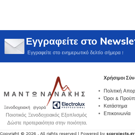
Εγγραφείτε στο Newsle
Ποτήρια
Εγγραφείτε στο ενημερωτικό δελτίο σήμερα !
Δείτε Περισσότερα
Χρήσιμοι Σύν
Πολιτική Απο
Όροι & Προϋπ
Κατάστημα
Επικοινωνία
Ποιοτικός Ξενοδοχειακός Εξοπλισμός
Δώστε προτεραιότητα στην ποιότητα.
Copyright ©
2026
, All rights reserved | Powered by
scprojects.gr