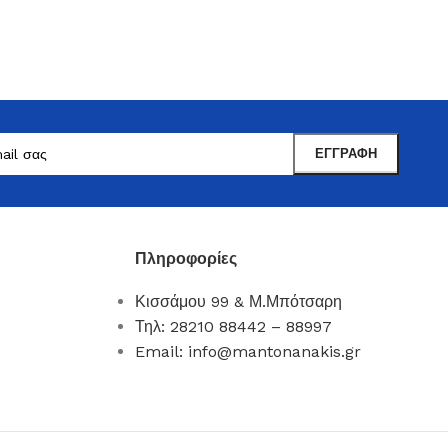
Πληροφορίες
Κισσάμου 99 & Μ.Μπότσαρη
Μαντωνανάκης
Τηλ: 28210 88442 – 88997
Επιτραπέζια Είδη
Email: info@mantonanakis.gr
Ότι χρειάζεστε εδώ !
Δείτε Περισσότερα