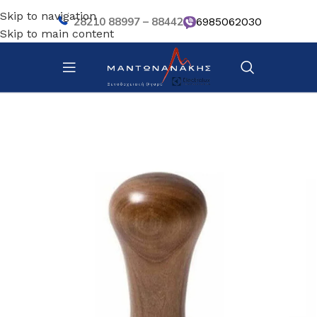
Skip to navigation
28210 88997 – 88442
6985062030
Skip to main content
Αρχική σελίδα
/
Κουζίνα
/
Σκεύη