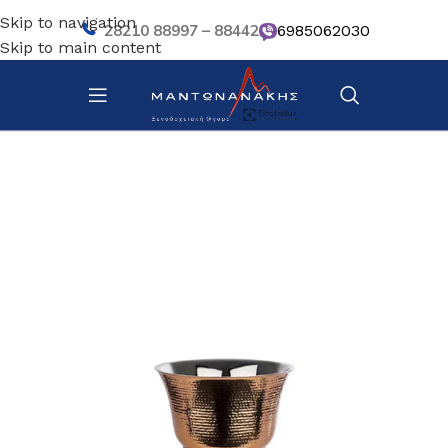
Skip to navigation
28210 88997 – 88442
6985062030
Skip to main content
Αρχική σελίδα
/
Bar – Wine – Café