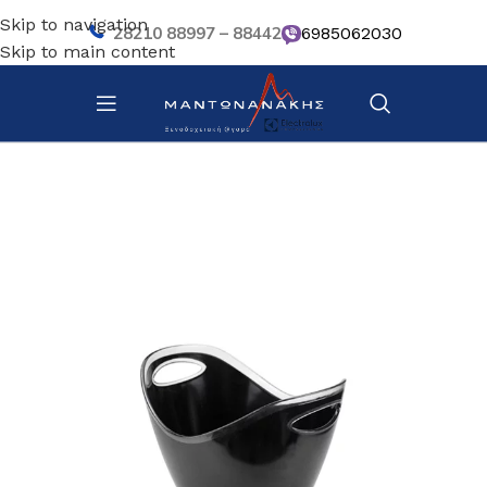
Skip to navigation
28210 88997 – 88442
6985062030
Skip to main content
Αρχική σελίδα
/
Bar – Wine – Café