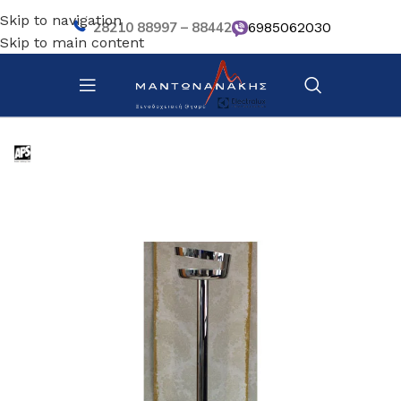
Skip to navigation
28210 88997 – 88442
6985062030
Skip to main content
Αρχική σελίδα
/
Bar – Wine – Café