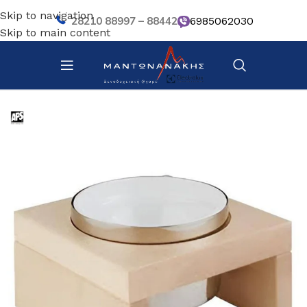
Skip to navigation
28210 88997 – 88442
6985062030
Skip to main content
Αρχική σελίδα
/
Κουζίνα
/
Σκεύη