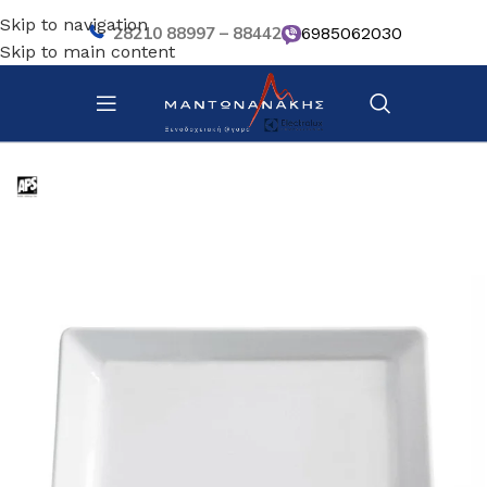
Skip to navigation
28210 88997 – 88442
6985062030
Skip to main content
Αρχική σελίδα
/
Κουζίνα
/
Σκεύη