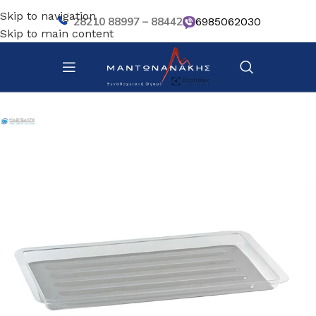
Skip to navigation
28210 88997 – 88442
6985062030
Skip to main content
Αρχική σελίδα
/
Κουζίνα
/
Σκεύη