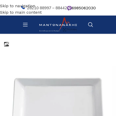
Skip to navigation
28210 88997 – 88442
6985062030
Skip to main content
Αρχική σελίδα
/
Κουζίνα
/
Σκεύη