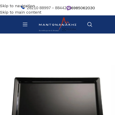
Skip to navigation
28210 88997 – 88442
6985062030
Skip to main content
Αρχική σελίδα
/
Κουζίνα
/
Σκεύη