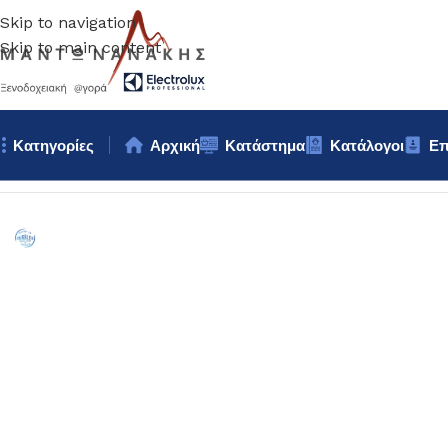
Skip to navigation
Skip to main content
Κατηγορίες
Αρχική
Κατάστημα
Κατάλογοι
Επ
Αρχική σελίδα
/
Κουζίνα
/
Σκεύη
/
ΜΠΩΛ ΣΤΟΙΒΑΖΟΜΕΝΟ 14c