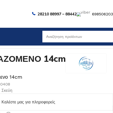
28210 88997 – 88442
69850620
ΑΖΟΜΕΝΟ 14cm
μενο 14cm
00408
,
Σκεύη
Καλέστε μας για πληροφορείς