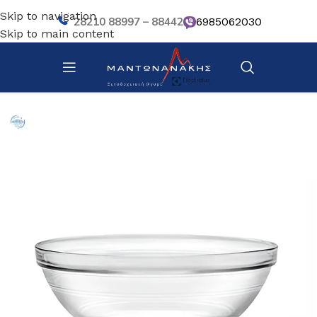
Skip to navigation
28210 88997 – 88442
6985062030
Skip to main content
Αρχική σελίδα
/
Κουζίνα
/
Σκεύη