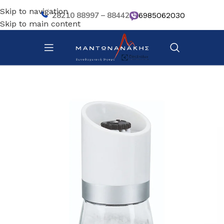
Skip to navigation
28210 88997 – 88442
6985062030
Skip to main content
Αρχική σελίδα
/
Κουζίνα
/
Σκεύη