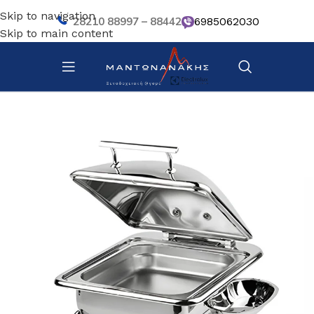
Skip to navigation
28210 88997 – 88442
6985062030
Skip to main content
Αρχική σελίδα
/
Κουζίνα
/
Σκεύη