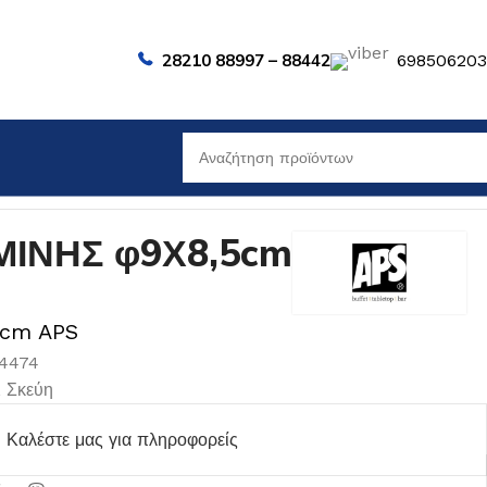
28210 88997 – 88442
69850620
ΙΝΗΣ φ9Χ8,5cm
5cm APS
84474
,
Σκεύη
Καλέστε μας για πληροφορείς