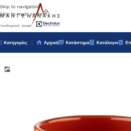
Skip to navigation
Skip to main content
Κατηγορίες
Αρχική
Κατάστημα
Κατάλογοι
Επ
Αρχική σελίδα
/
Κουζίνα
/
Σκεύη
/
ΜΠΩΛ ΜΕΛΑΜΙΝΗΣ φ9Χ8,5