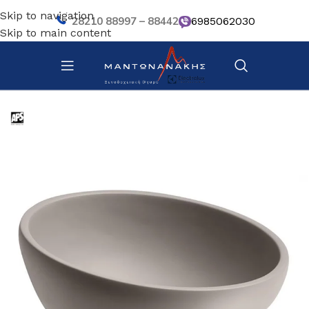
Skip to navigation
28210 88997 – 88442
6985062030
Skip to main content
Αρχική σελίδα
/
Κουζίνα
/
Σκεύη