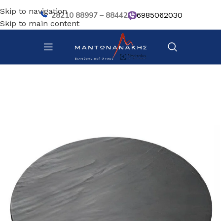
Skip to navigation
28210 88997 – 88442
6985062030
Skip to main content
Αρχική σελίδα
/
Κουζίνα
/
Σκεύη