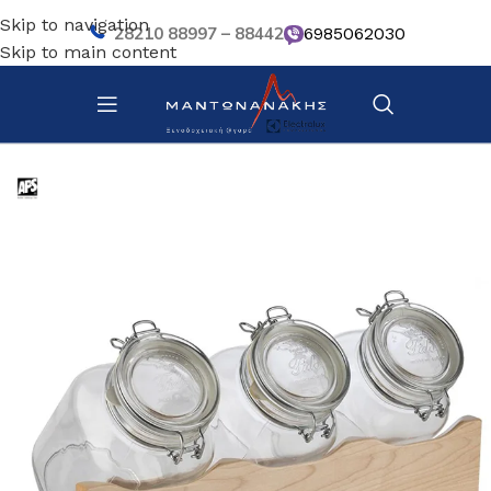
Skip to navigation
28210 88997 – 88442
6985062030
Skip to main content
Αρχική σελίδα
/
Κουζίνα
/
Σκεύη