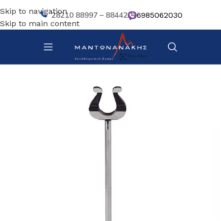
Skip to navigation
28210 88997 – 88442
6985062030
Skip to main content
Αρχική σελίδα
/
Κουζίνα
/
Σκεύη