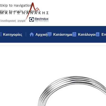
Skip to navigation
Skip to main content
Κατηγορίες
Αρχική
Κατάστημα
Κατάλογοι
Επ
Αρχική σελίδα
/
Κουζίνα
/
Σκεύη
/
ΣΤΑΝΤ ΚΑΡΤΩΝ 5,5x5cm