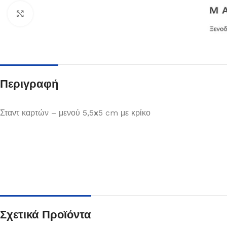
Κλικ για μεγέθυνση
Περιγραφή
Σταντ καρτών – μενού 5,5
x
5 cm με κρίκο
Πιάτα
Δείτε Περισσότερα
Σχετικά Προϊόντα