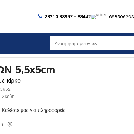
28210 88997 – 88442
69850620
ΩΝ 5,5x5cm
ε κίρκο
A3652
,
Σκεύη
Καλέστε μας για πληροφορείς