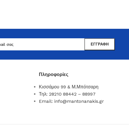
Πληροφορίες
Κισσάμου 99 & Μ.Μπότσαρη
Μαντωνανάκης
Τηλ: 28210 88442 – 88997
Επιτραπέζια Είδη
Email: info@mantonanakis.gr
Ότι χρειάζεστε εδώ !
Δείτε Περισσότερα