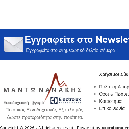
Εγγραφείτε στο Newsle
Ποτήρια
Εγγραφείτε στο ενημερωτικό δελτίο σήμερα !
Δείτε Περισσότερα
Χρήσιμοι Σύν
Πολιτική Απο
Όροι & Προϋπ
Κατάστημα
Επικοινωνία
Ποιοτικός Ξενοδοχειακός Εξοπλισμός
Δώστε προτεραιότητα στην ποιότητα.
Copyright ©
2026
, All rights reserved | Powered by
scprojects.gr