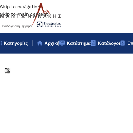
Skip to navigation
Skip to main content
Κατηγορίες
Αρχική
Κατάστημα
Κατάλογοι
Επ
Αρχική σελίδα
/
Κουζίνα
/
Σκεύη
/
ΣΤΑΝΤ ΜΕΛΑΜΙΝΗΣ 31x8cm