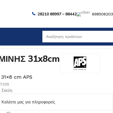
28210 88997 – 88442
69850620
ΜΙΝΗΣ 31x8cm
ι 31×8 cm APS
07335
,
Σκεύη
Καλέστε μας για πληροφορείς