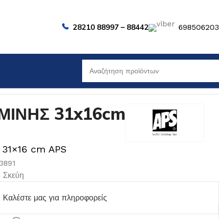
28210 88997 – 88442
69850620
ΜΙΝΗΣ 31x16cm
ι 31×16 cm APS
3891
,
Σκεύη
Καλέστε μας για πληροφορείς