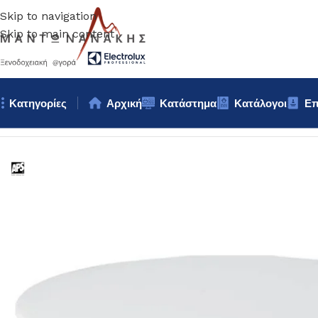
Skip to navigation
Skip to main content
Κατηγορίες
Αρχική
Κατάστημα
Κατάλογοι
Επ
Αρχική σελίδα
/
Κουζίνα
/
Σκεύη
/
ΣΤΑΝΤ ΜΕΛΑΜΙΝΗΣ 31x16cm