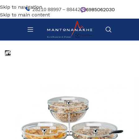
Skip to navigation
28210 88997 – 88442
6985062030
Skip to main content
Αρχική σελίδα
/
Κουζίνα
/
Σκεύη