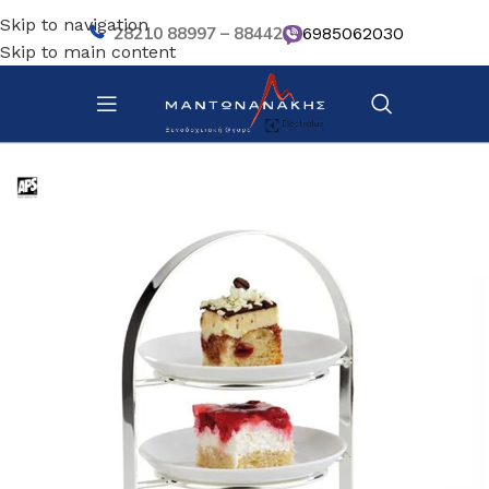
Skip to navigation
28210 88997 – 88442
6985062030
Skip to main content
Αρχική σελίδα
/
Κουζίνα
/
Σκεύη