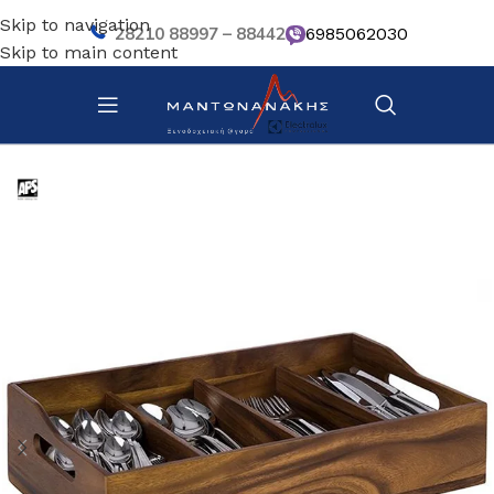
Skip to navigation
28210 88997 – 88442
6985062030
Skip to main content
Αρχική σελίδα
/
Κουζίνα
/
Σκεύη