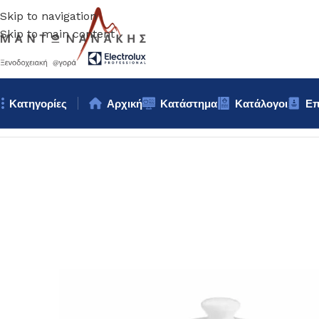
Skip to navigation
Skip to main content
Κατηγορίες
Αρχική
Κατάστημα
Κατάλογοι
Επ
Αρχική σελίδα
/
Κουζίνα
/
Σκεύη
/
ΤΣΑΓΙΕΡΑ ΠΟΡΣΕΛΑΝΗΣ 45