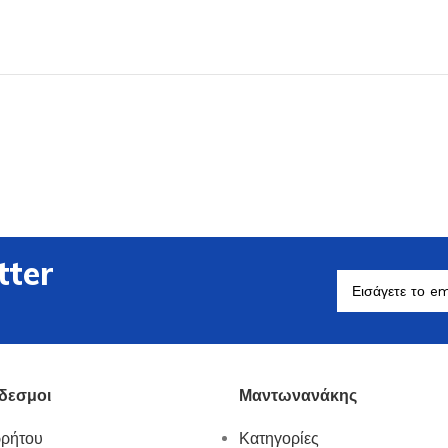
Βοηθητικά Σκεύη
Δείτε Περισσότερα
tter
δεσμοι
Μαντωνανάκης
ρρήτου
Κατηγορίες