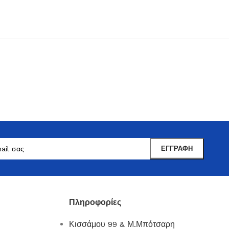
Μαντωνανάκης
Επιτραπέζια Είδη
Ότι χρειάζεστε εδώ !
Πληροφορίες
Δείτε Περισσότερα
Κισσάμου 99 & Μ.Μπότσαρη