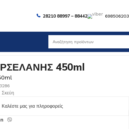
28210 88997 – 88442
69850620
ΟΡΣΕΛΑΝΗΣ 450ml
50ml
03286
,
Σκεύη
Καλέστε μας για πληροφορείς