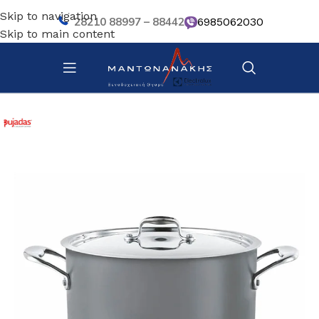
Skip to navigation
28210 88997 – 88442
6985062030
Skip to main content
Αρχική σελίδα
/
Κουζίνα
/
Σκεύη