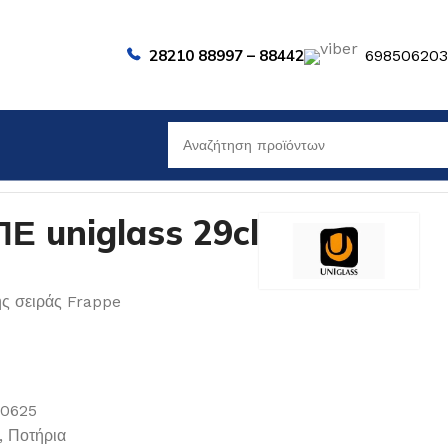
28210 88997 – 88442
69850620
 uniglass 29cl
ης σειράς Frappe
00625
,
Ποτήρια