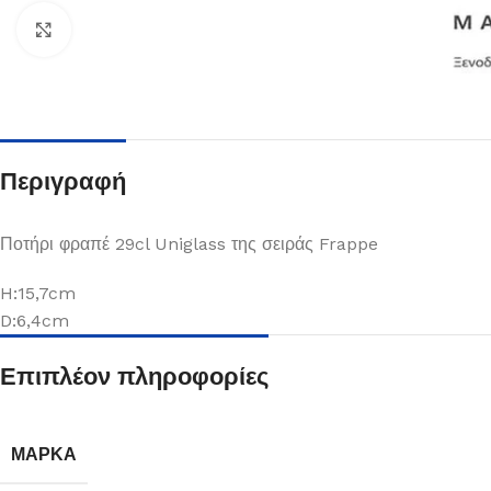
Κλικ για μεγέθυνση
Περιγραφή
Ποτήρι φραπέ 29cl Uniglass της σειράς Frappe
H:15,7cm
D:6,4cm
Πιάτα
Επιπλέον πληροφορίες
Δείτε Περισσότερα
ΜΆΡΚΑ