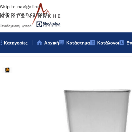
Skip to navigation
Skip to main content
Κατηγορίες
Αρχική
Κατάστημα
Κατάλογοι
Επ
Αρχική σελίδα
/
Επιτραπέζια Είδη
/
Ποτήρια
/
ΠΟΤΗΡΙ ΦΡΑΠΕ un