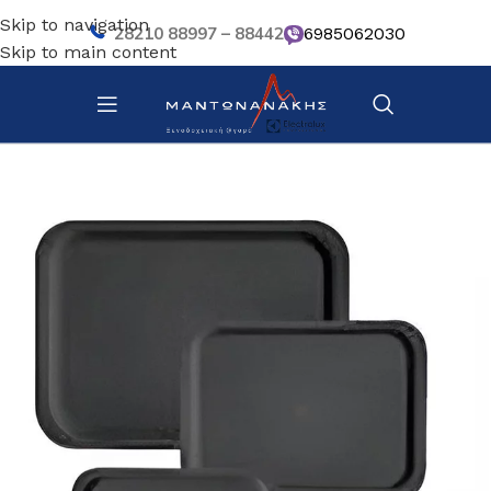
Skip to navigation
28210 88997 – 88442
6985062030
Skip to main content
Αρχική σελίδα
/
Επιτραπέζια Είδη
/
Βοηθητικά σκευή