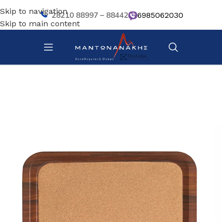
Skip to navigation
28210 88997 – 88442
6985062030
Skip to main content
Αρχική σελίδα
/
Επιτραπέζια Είδη
/
Βοηθητικά σκευή