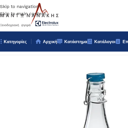
Skip to navigation
Skip to main content
Κατηγορίες
Αρχική
Κατάστημα
Κατάλογοι
Επ
Αρχική σελίδα
/
Επιτραπέζια Είδη
/
Βοηθητικά σκευή
/
ΦΙΑΛΗ ΜΕ