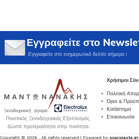
Εγγραφείτε στο Newsle
Ποτήρια
Εγγραφείτε στο ενημερωτικό δελτίο σήμερα !
Δείτε Περισσότερα
Χρήσιμοι Σύν
Πολιτική Απο
Όροι & Προϋπ
Κατάστημα
Επικοινωνία
Ποιοτικός Ξενοδοχειακός Εξοπλισμός
Δώστε προτεραιότητα στην ποιότητα.
Copyright ©
2026
, All rights reserved | Powered by
scprojects.gr