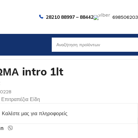
28210 88997 – 88442
69850620
ΜΑ intro 1lt
t
00228
Επιτραπέζια Είδη
Καλέστε μας για πληροφορείς