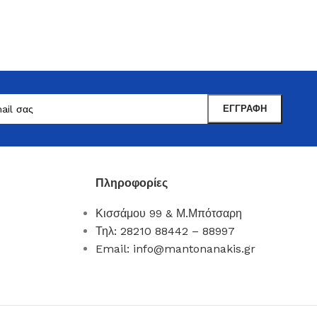
Πληροφορίες
Κισσάμου 99 & Μ.Μπότσαρη
Μαντωνανάκης
Τηλ: 28210 88442 – 88997
Επιτραπέζια Είδη
Email: info@mantonanakis.gr
Ότι χρειάζεστε εδώ !
Δείτε Περισσότερα