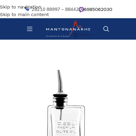
Skip to navigation
28210 88997 – 88442
6985062030
Skip to main content
Αρχική σελίδα
/
Επιτραπέζια Είδη
/
Βοηθητικά σκευή