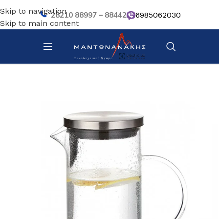
Skip to navigation
28210 88997 – 88442
6985062030
Skip to main content
Αρχική σελίδα
/
Επιτραπέζια Είδη
/
Βοηθητικά σκευή