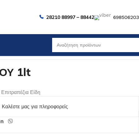
28210 88997 – 88442
69850620
Υ 1lt
Επιτραπέζια Είδη
Καλέστε μας για πληροφορείς