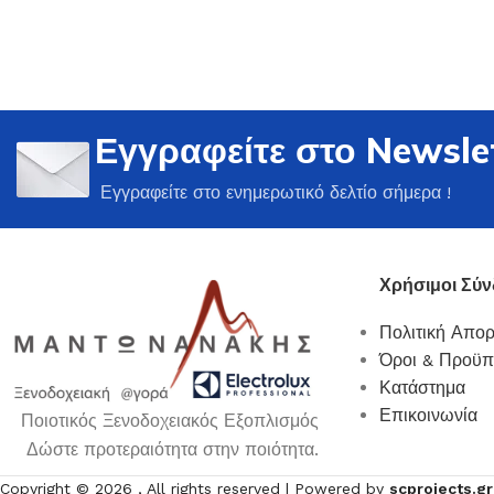
Εγγραφείτε στο Newsle
Ποτήρια
Εγγραφείτε στο ενημερωτικό δελτίο σήμερα !
Δείτε Περισσότερα
Χρήσιμοι Σύν
Πολιτική Απο
Όροι & Προϋπ
Κατάστημα
Επικοινωνία
Ποιοτικός Ξενοδοχειακός Εξοπλισμός
Δώστε προτεραιότητα στην ποιότητα.
Copyright ©
2026
, All rights reserved | Powered by
scprojects.gr