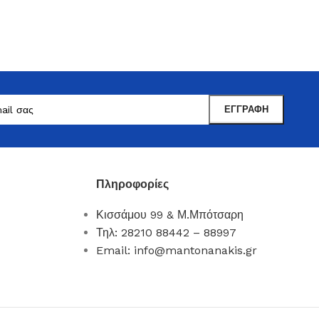
Πληροφορίες
Κισσάμου 99 & Μ.Μπότσαρη
Μαντωνανάκης
Τηλ: 28210 88442 – 88997
Επιτραπέζια Είδη
Email: info@mantonanakis.gr
Ότι χρειάζεστε εδώ !
Δείτε Περισσότερα